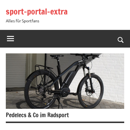
Zum
sport-portal-extra
Inhalt
springen
Alles für Sportfans
Such
öffn
Pedelecs & Co im Radsport