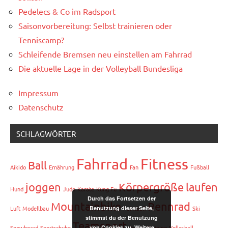
Pedelecs & Co im Radsport
Saisonvorbereitung: Selbst trainieren oder
Tenniscamp?
Schleifende Bremsen neu einstellen am Fahrrad
Die aktuelle Lage in der Volleyball Bundesliga
Impressum
Datenschutz
SCHLAGWÖRTER
Fahrrad
Fitness
Ball
Aikido
Ernährung
Fan
Fußball
joggen
Körpergröße
laufen
Hund
Judo
Karate
Kung Fu
Durch das Fortsetzen der
Mountainbike
Rennrad
Benutzung dieser Seite,
Luft
Modellbau
Paintball
Ski
stimmst du der Benutzung
Teamsport
von Cookies zu.
Weitere
Snowboard
Sportschuhe
Tennis
Training
Volleyball