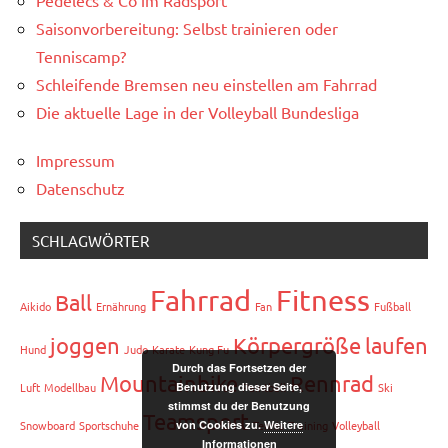
Pedelecs & Co im Radsport
Saisonvorbereitung: Selbst trainieren oder
Tenniscamp?
Schleifende Bremsen neu einstellen am Fahrrad
Die aktuelle Lage in der Volleyball Bundesliga
Impressum
Datenschutz
SCHLAGWÖRTER
Fahrrad
Fitness
Ball
Aikido
Ernährung
Fan
Fußball
joggen
Körpergröße
laufen
Hund
Judo
Karate
Kung Fu
Durch das Fortsetzen der
Mountainbike
Rennrad
Benutzung dieser Seite,
Luft
Modellbau
Paintball
Ski
stimmst du der Benutzung
Teamsport
von Cookies zu.
Weitere
Snowboard
Sportschuhe
Tennis
Training
Volleyball
Informationen