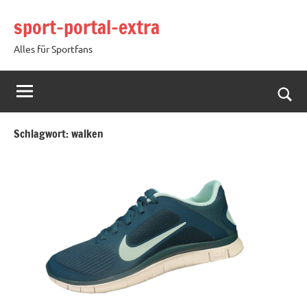
Zum
sport-portal-extra
Inhalt
springen
Alles für Sportfans
Such
öffn
Schlagwort:
walken