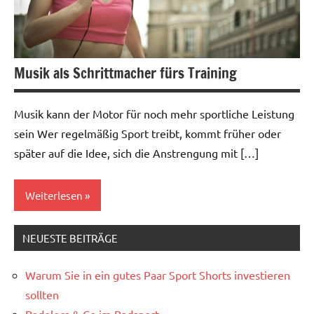
Musik als Schrittmacher fürs Training
Musik kann der Motor für noch mehr sportliche Leistung
sein Wer regelmäßig Sport treibt, kommt früher oder
später auf die Idee, sich die Anstrengung mit […]
Weiterlesen
NEUESTE BEITRÄGE
Fitness
Warum Sie in ein gutes Paar Sport Shorts investieren
sollten